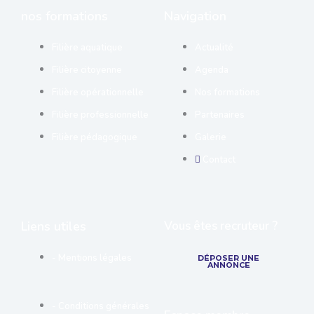
nos formations
Navigation
Filière aquatique
Actualité
Filière citoyenne
Agenda
Filière opérationnelle
Nos formations
Filière professionnelle
Partenaires
Filière pédagogique
Galerie
Contact
Liens utiles
Vous êtes recruteur ?
- Mentions légales
DÉPOSER UNE
ANNONCE
- Conditions générales