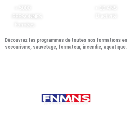
+ 10 ANS
+ 5000
D’activité
PERSONNES
Formées
Découvrez les programmes
de toutes nos formations en
secourisme, sauvetage, formateur, incendie, aquatique.
NOS FORMATIONS