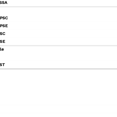
NSSA
 PSC
 PSE
PSC
PSE
le
SST