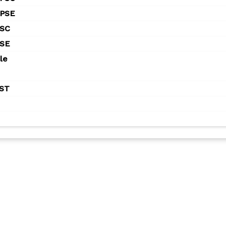
 PSE
PSC
PSE
le
SST