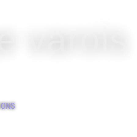
e varois
IONS