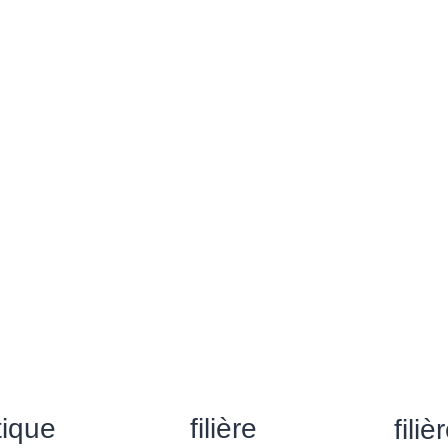
filière
tique
fili