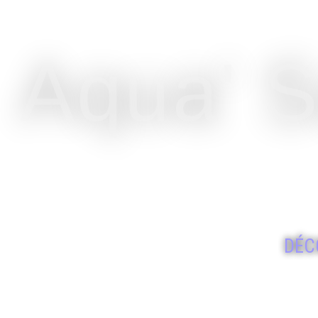
Aqua' S
AGEN
FORM
DÉC