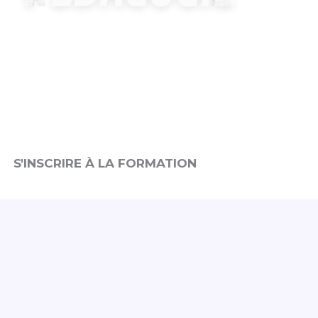
Vous souhaitez vous
inscrire à la formation ?
Veuillez cliquez sur le bouton « s’inscrire à la formation »
pour voir notre agenda de formation.
S'INSCRIRE À LA FORMATION