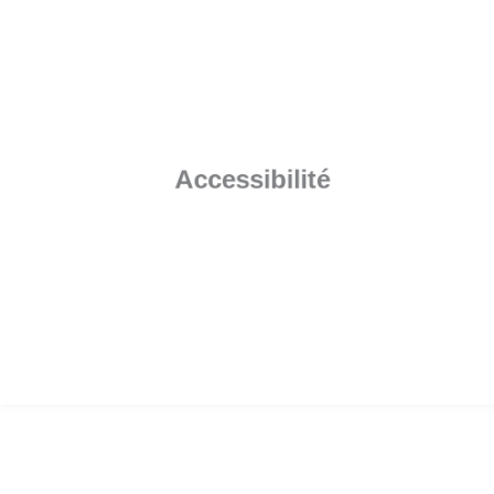
Cette formation est accessible à la plupart des
personnes en situation de handicap. Toutefois, notre
référent en la matière se tient à votre écoute pour
évaluer la faisabilité de votre projet de formation et
Accessibilité
anticiper les éventuels aménagements nécessaires et
possibles.