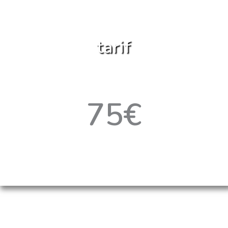
tarif
75€
Net par apprenant