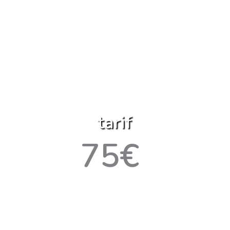
tarif
75€
Net par apprenant