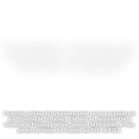
Formation continue de
formateur en premier
secours en équipe
FORMATION FC F
PSE
Formation continue de formateur premier secours en équipe
est
une formation de formateurs. Elle vient en complément de la
formation de
Pédagogie Initiale Commune de Formateur,
et vous
permets de former les citoyens aux PSE 1 et PSE 2.