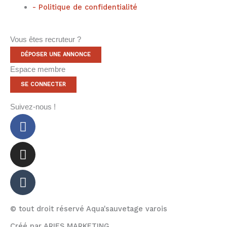
- Politique de confidentialité
Vous êtes recruteur ?
DÉPOSER UNE ANNONCE
Espace membre
SE CONNECTER
Suivez-nous !
Facebook-
Instagram
Tumblr
f
© tout droit réservé Aqua'sauvetage varois
Créé par ARIES MARKETING