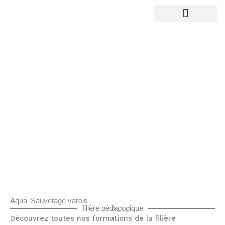
Aller
au
Nos formations
contenu
Aqua' Sauvetage varois
filière pédagogique
Découvrez toutes nos formations de la filière