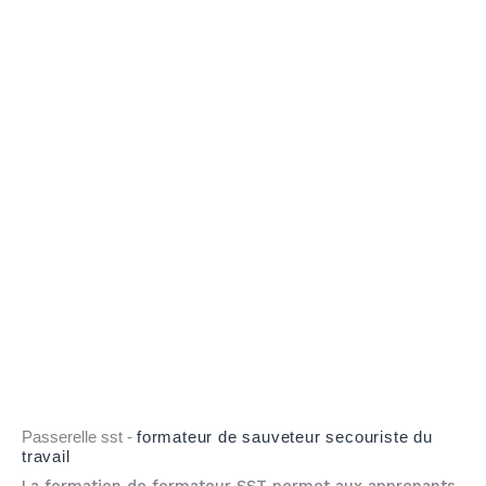
Passerelle sst -
formateur de sauveteur secouriste du
travail
La formation de formateur SST permet aux apprenants