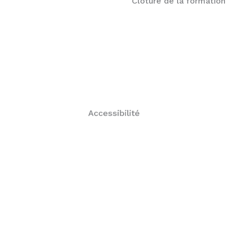
Clôture de la formation
personnes en situation de handicap.
RIC spécifiques du CNF de la FNMNS pour les
Adaptabilité de la formation selon les RIF et les
adapté aux PMR.
La formation pourra se réaliser dans un lieu
Accessibilité