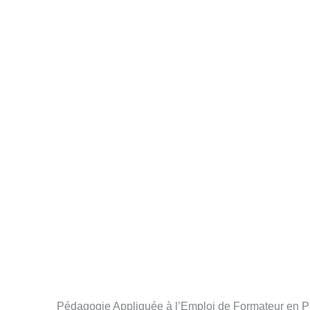
Aller
au
contenu
Pédagogie Appliquée à l’Emploi de Formateur en 