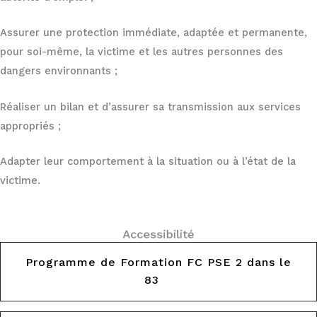
Assurer une protection immédiate, adaptée et permanente,
pour soi-même, la victime et les autres personnes des
dangers environnants ;
Réaliser un bilan et d’assurer sa transmission aux services
appropriés ;
Adapter leur comportement à la situation ou à l’état de la
victime.
Cette formation peut être accessible à des personnes en
DOCUMENTATION
Accessibilité
situation de handicap. Toutefois, notre référent en la matière
se tient à votre écoute pour évaluer la faisabilité de votre
Programme de Formation FC PSE 2 dans le
projet de formation et anticiper les éventuels
aménagements nécessaires et possibles.
83