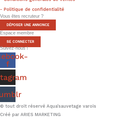
- Politique de confidentialité
Vous êtes recruteur ?
DÉPOSER UNE ANNONCE
Espace membre
SE CONNECTER
Suivez-nous !
cebook-
f
stagram
umblr
© tout droit réservé Aqua'sauvetage varois
Créé par ARIES MARKETING