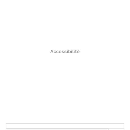
éventuels aménagements nécessaires et possibles.
faisabilité de votre projet de formation et anticiper les
matière se tient à votre écoute pour évaluer la
en situation de handicap. Toutefois, notre référent en la
Cette formation peut être accessible à des personnes
Accessibilité