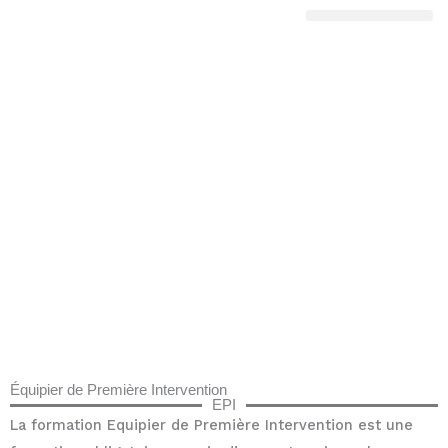
Aller
au
Nos formations
contenu
Équipier de Première Intervention
EPI
La formation Equipier de Première Intervention est une