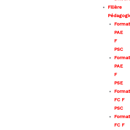
Filière
Pédagogi
Format
PAE
F
PSC
Format
PAE
F
PSE
Format
FC F
PSC
Format
FC F