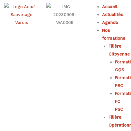
Aller
Accueil
au
Actualités
contenu
Agenda
Nos
formations
Filière
Citoyenne
Format
GQS
Format
PSC
Format
FC
PSC
Filière
Opérationn